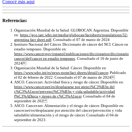
Conocé más aquí
Referencias:
Organización Mundial de la Salud. GLOBOCAN. Argentina. Disponible
en:
https://gco.iarc.who.int/media/globocan/factsheets/populations/32-
argentina fact sheet.pdf
. Consultado el 07 de marzo de 2024
Instituto Nacional del Cáncer. Diccionario de cáncer del NCI. Cáncer en
estadio temprano. Disponible en:
https://www.cancer.gov/espanol/publicaciones/diccionarios/diccionario
cancer/def/cancer en estadio temprano
. Consultado el 16 de junio de
2024
Organización Mundial de la Salud. Cáncer. Disponible en:
https://www.who.int/es/news room/fact sheets/detail/cancer
. Publicado
el 02 de febrero de 2022. Consultado el 07 de marzo de 2024
ASCO. Cancer.net. Actividad física y riesgo de cáncer. Disponible en:
https://www.cancer.net/es/desplazarse por atenci%C3%B3n del
c%C3%A1ncer/prevenci%C3%B3n y vida saludable/actividad
f%C3%ADsica y riesgo de c%C3%A1ncer
. Consultado el 04 de
septiembre de 202
ASCO. Cancer.net. Alimentación y el riesgo de cáncer. Disponible en:
cancer.net/es/desplazarse por atención del cáncer/prevención y vida
saludable/alimentación y el riesgo de cáncer. Consultado el 04 de
septiembre de 2023.